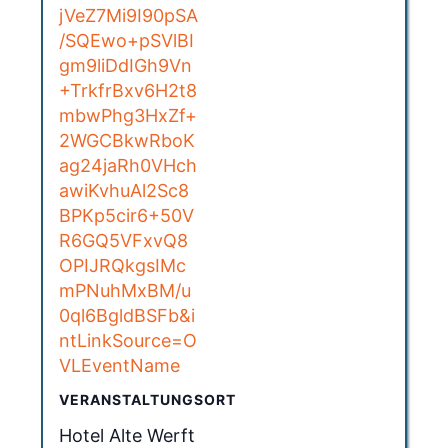
jVeZ7Mi9I90pSA
/SQEwo+pSVlBI
gm9liDdIGh9Vn
+TrkfrBxv6H2t8
mbwPhg3HxZf+
2WGCBkwRboK
ag24jaRh0VHch
awiKvhuAl2Sc8
BPKp5cir6+50V
R6GQ5VFxvQ8
OPIJRQkgsIMc
mPNuhMxBM/u
0ql6BgldBSFb&i
ntLinkSource=O
VLEventName
VERANSTALTUNGSORT
Hotel Alte Werft