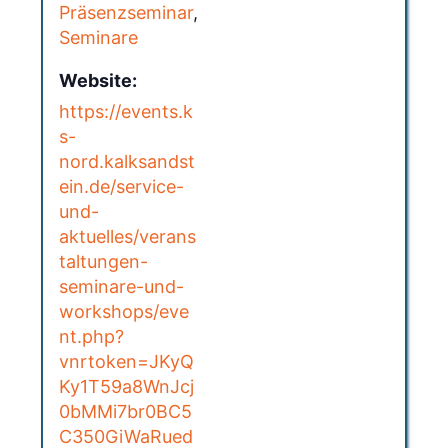
Präsenzseminar
,
Seminare
Website:
https://events.k
s-
nord.kalksandst
ein.de/service-
und-
aktuelles/verans
taltungen-
seminare-und-
workshops/eve
nt.php?
vnrtoken=JKyQ
Ky1T59a8WnJcj
0bMMi7br0BC5
C350GiWaRued