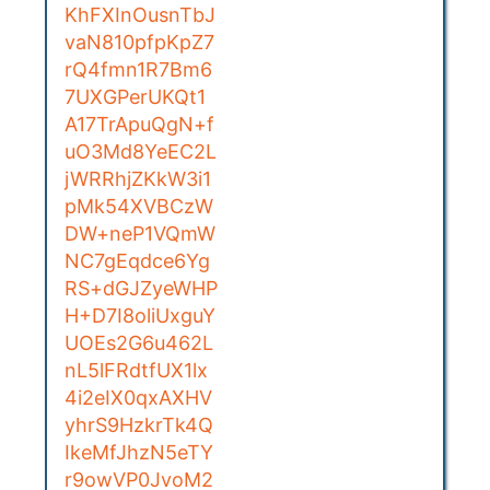
KhFXInOusnTbJ
vaN810pfpKpZ7
rQ4fmn1R7Bm6
7UXGPerUKQt1
A17TrApuQgN+f
uO3Md8YeEC2L
jWRRhjZKkW3i1
pMk54XVBCzW
DW+neP1VQmW
NC7gEqdce6Yg
RS+dGJZyeWHP
H+D7I8oliUxguY
UOEs2G6u462L
nL5lFRdtfUX1lx
4i2eIX0qxAXHV
yhrS9HzkrTk4Q
IkeMfJhzN5eTY
r9owVP0JvoM2